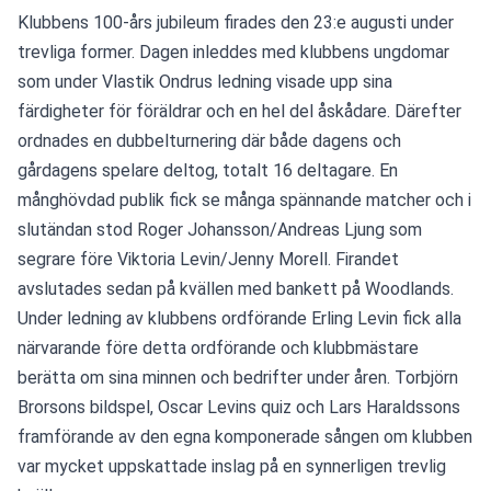
Klubbens 100-års jubileum firades den 23:e augusti under 
trevliga former. Dagen inleddes med klubbens ungdomar 
som under Vlastik Ondrus ledning visade upp sina 
färdigheter för föräldrar och en hel del åskådare. Därefter 
ordnades en dubbelturnering där både dagens och 
gårdagens spelare deltog, totalt 16 deltagare. En 
månghövdad publik fick se många spännande matcher och i 
slutändan stod Roger Johansson/Andreas Ljung som 
segrare före Viktoria Levin/Jenny Morell. Firandet 
avslutades sedan på kvällen med bankett på Woodlands. 
Under ledning av klubbens ordförande Erling Levin fick alla 
närvarande före detta ordförande och klubbmästare 
berätta om sina minnen och bedrifter under åren. Torbjörn 
Brorsons bildspel, Oscar Levins quiz och Lars Haraldssons 
framförande av den egna komponerade sången om klubben 
var mycket uppskattade inslag på en synnerligen trevlig 