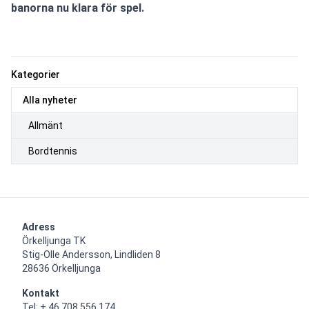
banorna nu klara för spel.
Kategorier
Alla nyheter
Allmänt
Bordtennis
Adress
Örkelljunga TK 

Stig-Olle Andersson, Lindliden 8

28636 Örkelljunga
Kontakt
Tel: + 46 708 556 174
